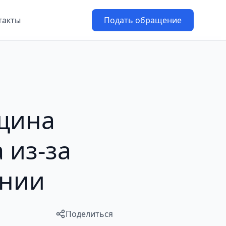
такты
Подать обращение
щина
 из-за
ании
Поделиться