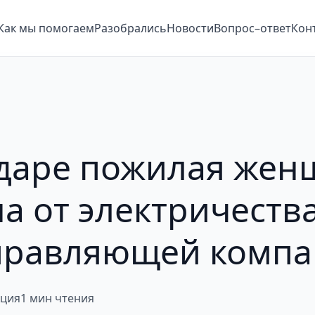
Как мы помогаем
Разобрались
Новости
Вопрос–ответ
Кон
даре пожилая жен
а от электричества
управляющей комп
кция
1 мин чтения