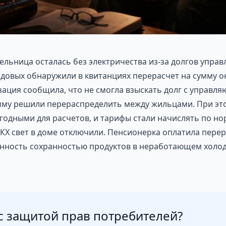
тельница осталась без электричества из-за долгов упр
довых обнаружили в квитанциях перерасчет на сумму ок
ция сообщила, что не смогла взыскать долг с управля
сумму решили перераспределить между жильцами. При эт
игодными для расчетов, и тарифы стали начислять по н
КХ свет в доме отключили. Пенсионерка оплатила перер
нность сохранностью продуктов в неработающем холод
 защитой прав потребителей?